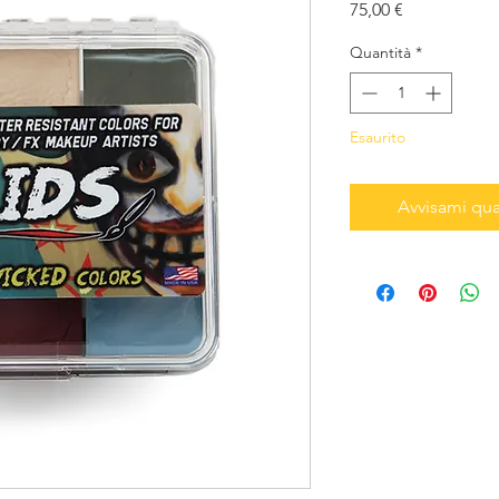
Prezzo
75,00 €
Quantità
*
Esaurito
Avvisami qua