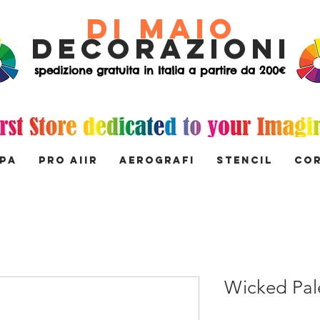
di Maio
decorazioni
spedizione gratuita in Italia a partire da 200€
MPA
PRO AIIR
AEROGRAFI
STENCIL
Co
Wicked Pal