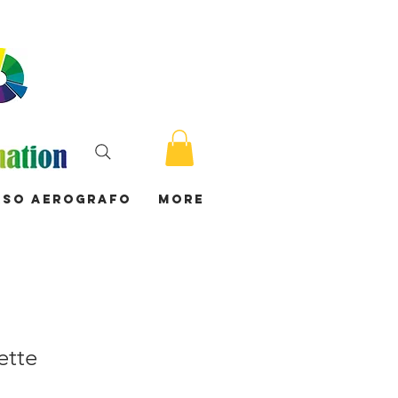
rso Aerografo
More
ette