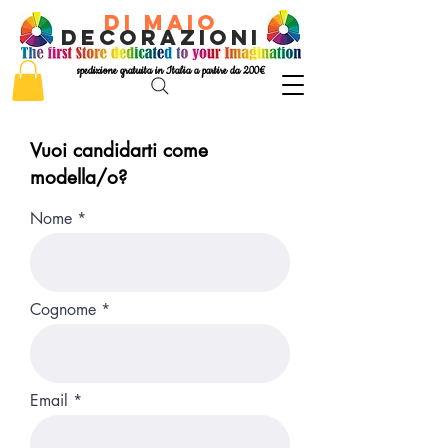
di Maio
decorazioni
spedizione gratuita in Italia a partire da 200€
Vuoi candidarti come
modella/o?
Nome
Cognome
Email