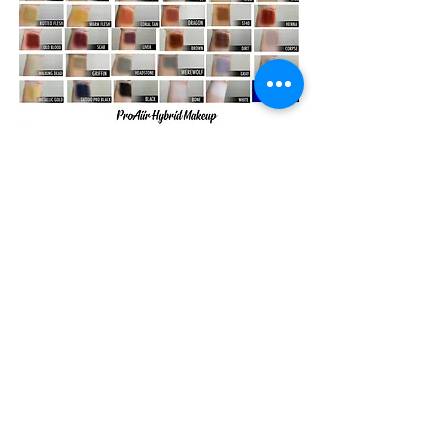
Iscriviti
Riceverai delle mail con sconti
esclusivi
Iscriviti alla mailing list