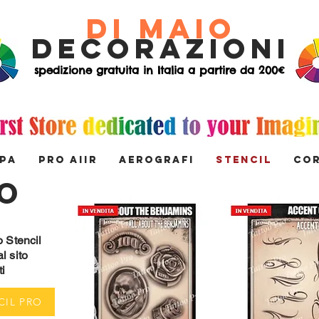
di Maio
decorazioni
spedizione gratuita in Italia a partire da 200€
MPA
PRO AIIR
AEROGRAFI
STENCIL
Co
RO
o Stencil
l sito
ti
CIL PRO