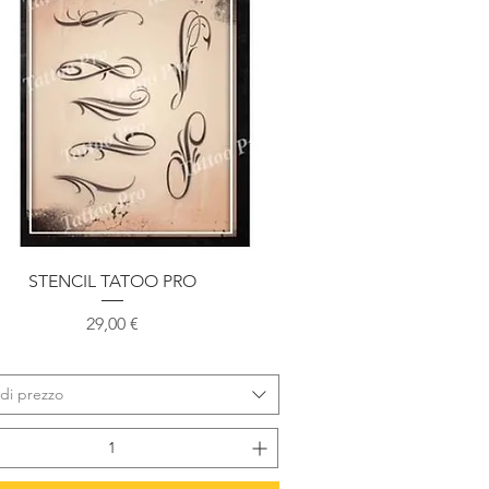
Vista rapida
STENCIL TATOO PRO
Prezzo
29,00 €
 di prezzo