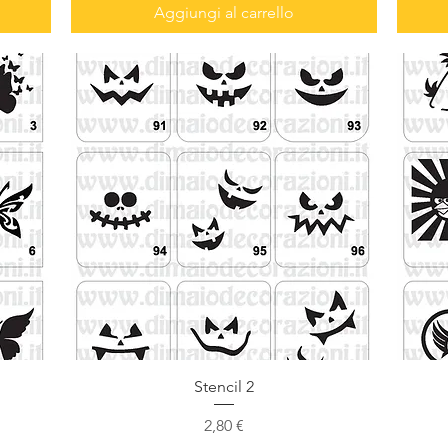
Aggiungi al carrello
Vista rapida
Stencil 2
Prezzo
2,80 €