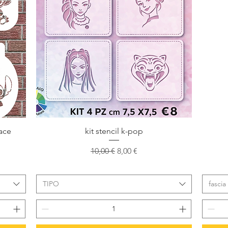
Vista rapida
Face
kit stencil k-pop
Prezzo regolare
Prezzo scontato
10,00 €
8,00 €
ato
TIPO
fascia