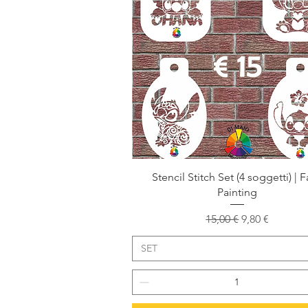
Vista rapida
Stencil Stitch Set (4 soggetti) | 
Painting
Prezzo regolare
Prezzo scont
15,00 €
9,80 €
SET