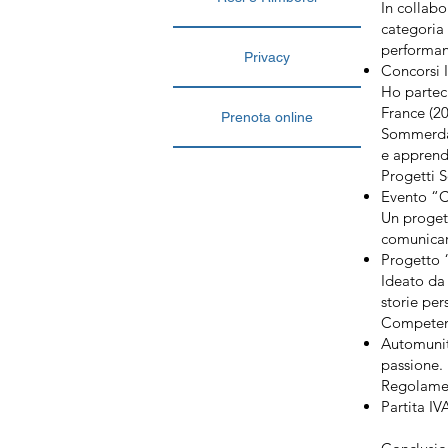
In collabo
categoria
performanc
Privacy
Concorsi I
Ho parteci
France (20
Prenota online
Sommerda 
e apprend
Progetti S
Evento “Ca
Un proget
comunicare
Progetto “
Ideato da 
storie per
Competen
Automunit
passione.
Regolamen
Partita I