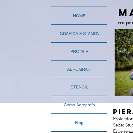
M
HOME
mi pr
GRAFICA E STAMPA
PRO AIIR
AEROGRAFI
STENCIL
Corso Aerografo
Pier
Profession
Blog
Sede: Stu
Esperienza