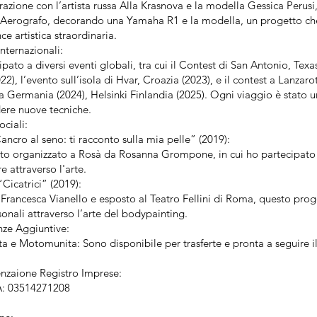
razione con l’artista russa Alla Krasnova e la modella Gessica Perusi
 Aerografo, decorando una Yamaha R1 e la modella, un progetto ch
e artistica straordinaria.
nternazionali:
pato a diversi eventi globali, tra cui il Contest di San Antonio, Tex
22), l’evento sull’isola di Hvar, Croazia (2023), e il contest a Lanzar
Germania (2024), Helsinki Finlandia (2025). Ogni viaggio è stato u
ere nuove tecniche.
ociali:
ncro al seno: ti racconto sulla mia pelle” (2019):
to organizzato a Rosà da Rosanna Grompone, in cui ho partecipato c
 attraverso l'arte.
Cicatrici” (2019):
Francesca Vianello e esposto al Teatro Fellini di Roma, questo prog
sonali attraverso l’arte del bodypainting.
ze Aggiuntive:
a e Motomunita: Sono disponibile per trasferte e pronta a seguire i
zaione Registro Imprese:
VA: 03514271208