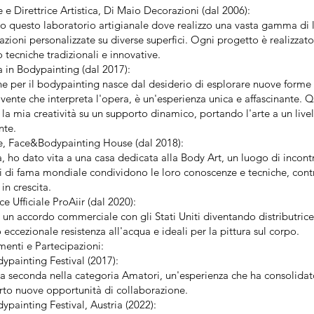
 e Direttrice Artistica, Di Maio Decorazioni (dal 2006):
 questo laboratorio artigianale dove realizzo una vasta gamma di lav
azioni personalizzate su diverse superfici. Ogni progetto è realizzato
o tecniche tradizionali e innovative.
a in Bodypainting (dal 2017):
ne per il bodypainting nasce dal desiderio di esplorare nuove forme
ivente che interpreta l'opera, è un'esperienza unica e affascinante. 
la mia creatività su un supporto dinamico, portando l'arte a un live
nte.
e, Face&Bodypainting House (dal 2018):
 ho dato vita a una casa dedicata alla Body Art, un luogo di incontr
sti di fama mondiale condividono le loro conoscenze e tecniche, con
in crescita.
ce Ufficiale ProAiir (dal 2020):
 un accordo commerciale con gli Stati Uniti diventando distributrice 
o eccezionale resistenza all'acqua e ideali per la pittura sul corpo.
menti e Partecipazioni:
dypainting Festival (2017):
ta seconda nella categoria Amatori, un'esperienza che ha consolidat
rto nuove opportunità di collaborazione.
painting Festival, Austria (2022):