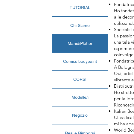
Fondatrice
TUTORIAL
Ho fondato
alle decor
utilizzand
Chi Siamo
Specialist
La passio
una tela v
ManidiPlotter
esprimere 
coinvolge
Fondatric
Comics bodypaint
A Bologna,
Qui, arti
CORSI
vibrante e 
Distributri
Ho stretto
Modelle/i
per la lor
Riconosci
Italian Bo
Negozio
Classifica
mi ha ape
World Body
Resi e Rimborsi