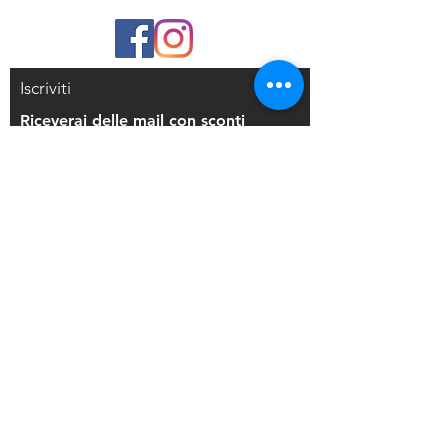
sulla pelle. A differenza delle
tradizionali cialde, DIPS resisterà a
condizioni estreme come
temperature calde, sudorazione,
Iscriviti
acqua, sfregamento e altre attività
che normalmente porterebbero ad
Riceverai delle mail con sconti
un deterioramento. Sebbene molto
esclusivi
più resistente, non è permanente e si
dissolverà naturalmente nel tempo. La
rimozione è semplice con SAPONE
LIQUIDO o olio per bambini applicato
Iscriviti alla mailing list
direttamente dul disegno. Usa DIPS
su lavori precedentemente eseguiti
con la tecnica che preferisci o
Resi e Rimborsi
direttamente sulla pelle, ha la stessa
consistenza della vernice acrilica,
Privacy Policy
quindi è più corposo e facile da
Condizioni di Vendita
raccogliere.
SI CONSIGLIA: flacone Mister con
91% di alcool e piccoli contenitori di
Copyright © 2021 Di Maio Decorazioni - P.
plastica per sigillare la miscela.
IVA:
03514271208