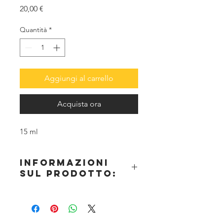
Prezzo
20,00 €
Quantità
*
Aggiungi al carrello
Acquista ora
15 ml
informazioni
sul prodotto:
ProAiir DIPS è una formula ibrida
concentrata a base alcol cosmetico e
altamente resistente, creata per l'uso