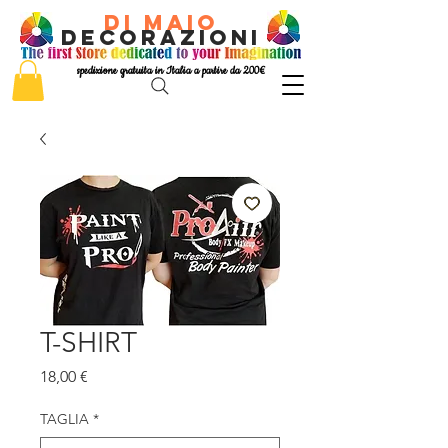
di Maio
decorazioni
spedizione gratuita in Italia a partire da 200€
T-SHIRT
Prezzo
18,00 €
TAGLIA
*