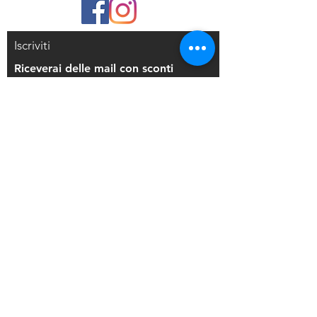
Iscriviti
Riceverai delle mail con sconti
esclusivi
Iscriviti alla mailing list
Resi e Rimborsi
Privacy Policy
Condizioni di Vendita
Copyright © 2021 Di Maio Decorazioni - P.
IVA:
03514271208