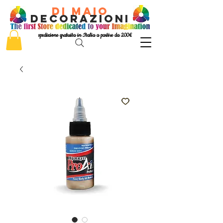
di Maio
decorazioni
spedizione gratuita in Italia a partire da 200€