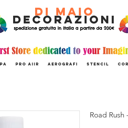
di Maio
decorazioni
spedizione gratuita in Italia a partire da 200€
MPA
PRO AIIR
AEROGRAFI
STENCIL
Co
Road Rush -