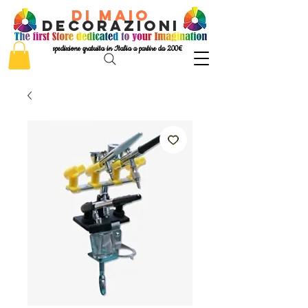
di Maio
decorazioni
spedizione gratuita in Italia a partire da 200€