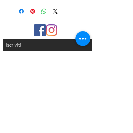
Supporto per aerografo a morsetto
Kit di supporto per stazione
aerografo con rotazione a 360°
Contiene fino a 6 pistole per
aerografo
●Un eccellente supporto per
aerografo per principianti e artisti
Iscriviti
professionisti quando si utilizza
l'aerografo per spruzzare vernice.
Riceverai delle mail con sconti
● Il supporto per aerografo può
esclusivi
contenere 6 spazzole ad aria. La base
nera può ruotare fino a 360 gradi.
● Il supporto per aerografo può
essere bloccato sul tavolo per
Iscriviti alla mailing list
mantenerlo stabile. Tuta per
aerografo con alimentazione a gravità,
kit aerografo con alimentazione a
Resi e Rimborsi
sifone, aerografi a grilletto. Ma
l'aerografo ad alimentazione laterale
Privacy Policy
"NO".
Condizioni di Vendita
●Ha una staffa per posizionare un
regolatore dell'aerografo.