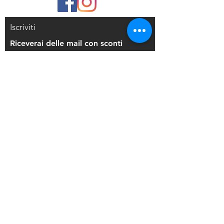
Iscriviti
Riceverai delle mail con sconti
esclusivi
Iscriviti alla mailing list
Resi e Rimborsi
Privacy Policy
Condizioni di Vendita
Copyright © 2021 Di Maio Decorazioni - P.
IVA:
03514271208