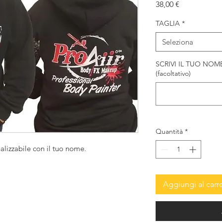
Prezzo
38,00 €
TAGLIA
*
Seleziona
SCRIVI IL TUO NOME, 
(facoltativo)
Quantità
*
lizzabile con il tuo nome.
Aggiungi al carre