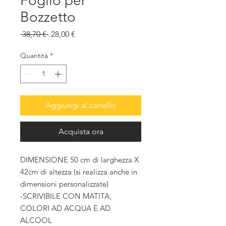
Foglio per
Bozzetto
Prezzo
Prezzo
 38,70 € 
28,00 €
regolare
scontato
Quantità
*
Aggiungi al carrello
Acquista ora
DIMENSIONE 50 cm di larghezza X
42cm di altezza (si realizza anche in
dimensioni personalizzate)
-SCRIVIBILE CON MATITA,
COLORI AD ACQUA E AD
ALCOOL