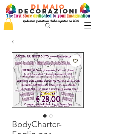
di Maio
decorazioni
spedizione gratuita in Italia a partire da 200€
BodyCharter-